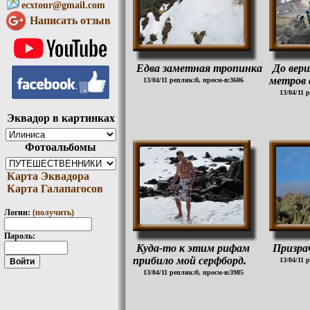
ecxtour@gmail.com
Написать отзыв
Едва заметная тропинка
До вер
метров 
13/04/11 реплик:0, просм-в:3606
13/04/11 
Эквадор в картинках
Фотоальбомы
Карта Эквадора
Карта Галапагосов
Логин:
(получить)
Пароль:
Куда-то к этим рифам
Призра
прибило мой серфборд.
13/04/11 
13/04/11 реплик:0, просм-в:3985