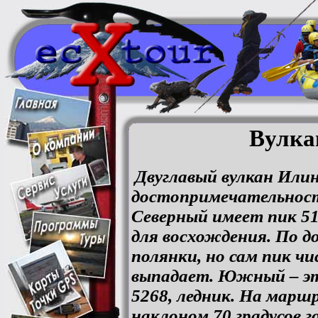
Вулка
Двуглавый вулкан Илин
достопримечательност
Северный имеет пик 5
для восхождения. По 
полянки, но сам пик чи
выпадает. Южный – эт
5268, ледник. На марш
наклоном 70 градусов г