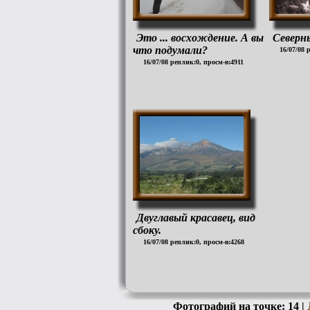
Это ... восхождение. А вы
Северны
что подумали?
16/07/08 
16/07/08 реплик:0, просм-в:4911
Двуглавый красавец, вид
сбоку.
16/07/08 реплик:0, просм-в:4268
Фотографий на точке: 14 |