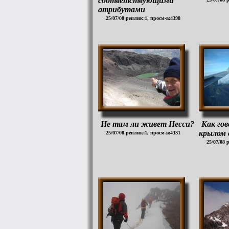
соответствующими
атрибутами
25/07/08 реплик:1, просм-в:4398
Не там ли живет Несси?
Как гов
крылом 
25/07/08 реплик:1, просм-в:4331
25/07/08 