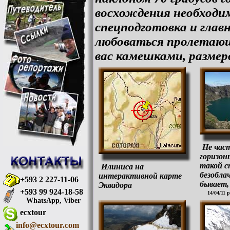
восхождения необходим
спецподготовка и главн
любоваться пролетающ
вас камешками, размер
Не час
горизон
такой с
Илиниса на
безобла
интерактивной карте
+593 2 227-11-06
бывает, 
Эквадора
+593 99 924-18-58
14/04/11 
WhatsApp, Viber
ecxtour
info@ecxtour.com