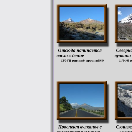
Отсюда начинается
Северн
восхождение
вулкана
13/04/11 реплик:0, просм-в:3949
11/04/09 
Проспект вулканов с
Склизк
25/07/08 