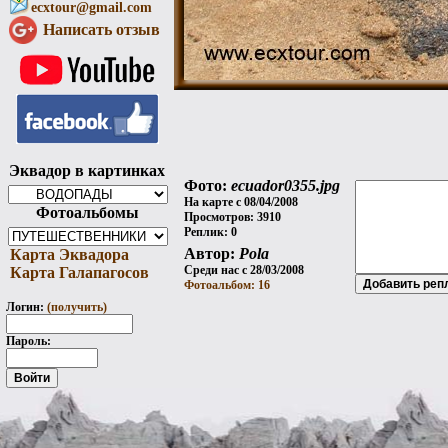
ecxtour@gmail.com
Написать отзыв
Эквадор в картинках
Фото:
ecuador0355.jpg
На карте с 08/04/2008
Фотоальбомы
Просмотров: 3910
Реплик: 0
Автор:
Pola
Карта Эквадора
Среди нас с 28/03/2008
Карта Галапагосов
Фотоальбом: 16
Логин:
(получить)
Пароль: