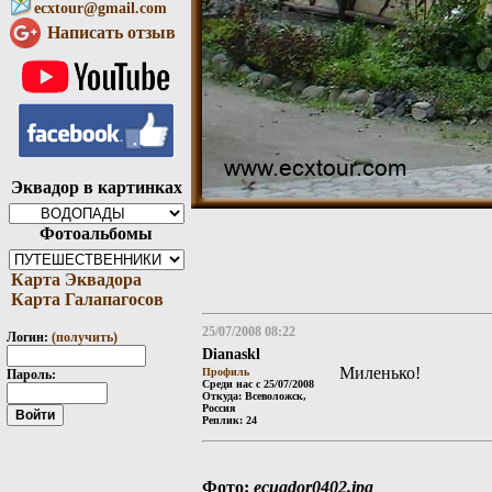
ecxtour@gmail.com
Написать отзыв
Эквадор в картинках
Фотоальбомы
Карта Эквадора
Карта Галапагосов
25/07/2008 08:22
Логин:
(получить)
Dianaskl
Миленько!
Профиль
Пароль:
Среди нас с 25/07/2008
Откуда: Всеволожск,
Россия
Реплик: 24
Фото:
ecuador0402.jpg