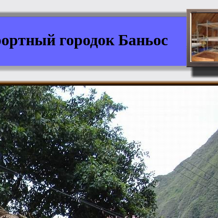
рортный городок Баньос