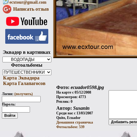
ecxtour@gmail.com
Написать отзыв
Эквадор в картинках
Фотоальбомы
Карта Эквадора
Карта Галапагосов
Фото:
ecuador0598.jpg
На карте с 05/12/2008
Логин:
(получить)
Просмотров: 4773
Реплик: 0
Пароль:
Автор:
Susanin
Среди нас с 13/03/2007
Quito, Ecuador
Домашняя страничка
Фотоальбом: 539