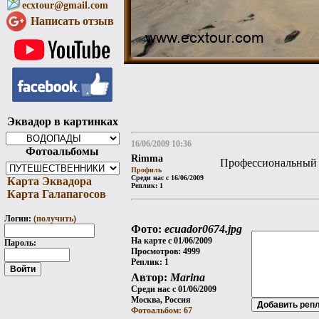
ecxtour@gmail.com
Написать отзыв
Эквадор в картинках
16/06/2009 10:36
Фотоальбомы
Rimma
Профессиональный 
Профиль
Среди нас с 16/06/2009
Карта Эквадора
Реплик: 1
Карта Галапагосов
Логин:
(получить)
Фото:
ecuador0674.jpg
На карте с 01/06/2009
Пароль:
Просмотров: 4999
Реплик: 1
Автор:
Marina
Среди нас с 01/06/2009
Москва, Россия
Фотоальбом: 67