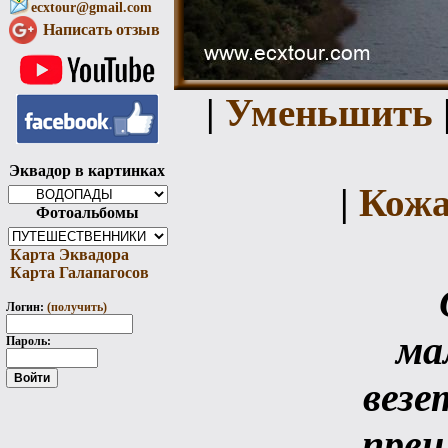
ecxtour@gmail.com
Написать отзыв
|
Уменьшить
Эквадор в картинках
|
Кожа
Фотоальбомы
Карта Эквадора
Карта Галапагосов
Логин:
(получить)
ма
Пароль:
везе
преи