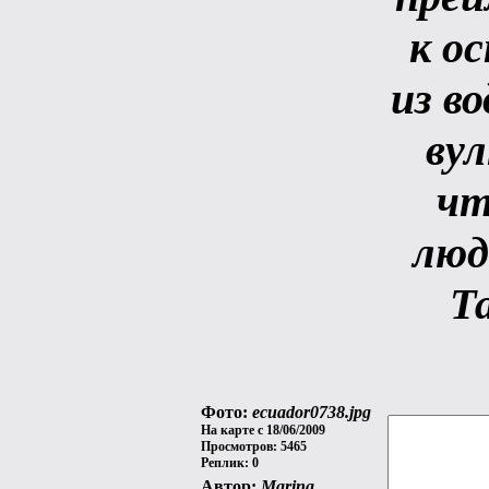
к о
из в
вул
чт
люд
Т
Фото:
ecuador0738.jpg
На карте с 18/06/2009
Просмотров: 5465
Реплик: 0
Автор:
Marina