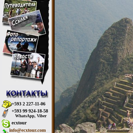
+593 2 227-11-06
+593 99 924-18-58
WhatsApp, Viber
ecxtour
info@ecxtour.com