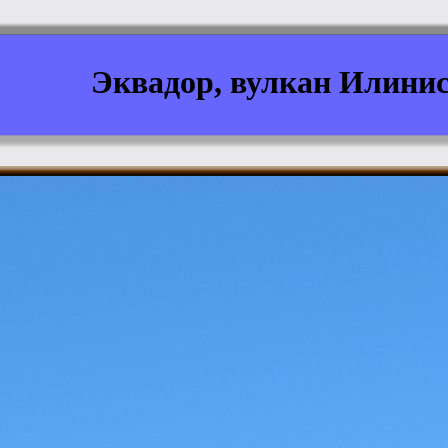
Эквадор, вулкан Илини