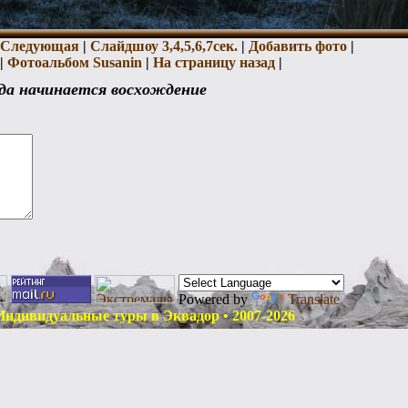
Следующая
|
Слайдшоу 3,
4,
5,
6,
7сек.
|
Добавить фото
|
|
Фотоальбом Susanin
|
На страницу назад
|
а начинается восхождение
Powered by
Translate
дивидуальные туры в Эквадор • 2007-2026