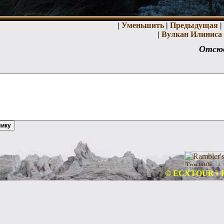
|
Уменьшить
|
Предыдущая
|
|
Вулкан Илиниса
Отсюд
© ECXTOUR • Ин