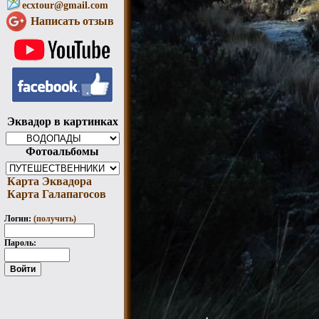
ecxtour@gmail.com
Написать отзыв
Эквадор в картинках
Фотоальбомы
Карта Эквадора
Карта Галапагосов
Логин:
(получить)
Пароль: