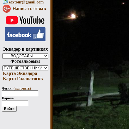
ecxtour@gmail.com
Написать отзыв
Эквадор в картинках
Фотоальбомы
Карта Эквадора
Карта Галапагосов
Логин:
(получить)
Пароль: