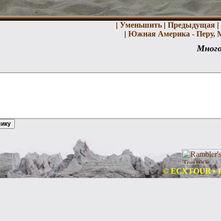
|
Уменьшить
|
Предыдущая
|
|
Южная Америка - Перу, 
Много
© ECXTOUR • Ин