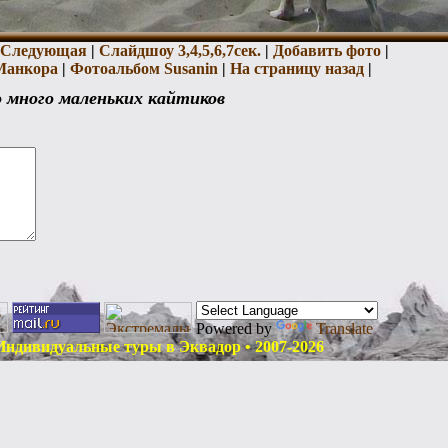
Следующая
|
Слайдшоу 3,
4,
5,
6,
7сек.
|
Добавить фото
|
Манкора
|
Фотоальбом Susanin
|
На страницу назад
|
 много маленьких кайтиков
Powered by
Translate
дивидуальные туры в Эквадор • 2007-2026