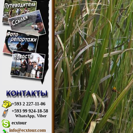
+593 2 227-11-06
+593 99 924-18-58
WhatsApp, Viber
ecxtour
info@ecxtour.com