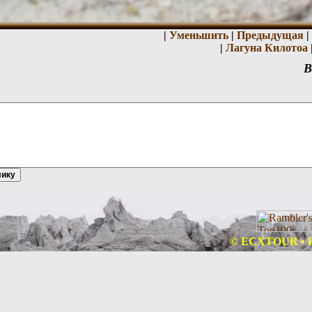
|
Уменьшить
|
Предыдущая
|
|
Лагуна Килотоа
В
© ECXTOUR • Ин