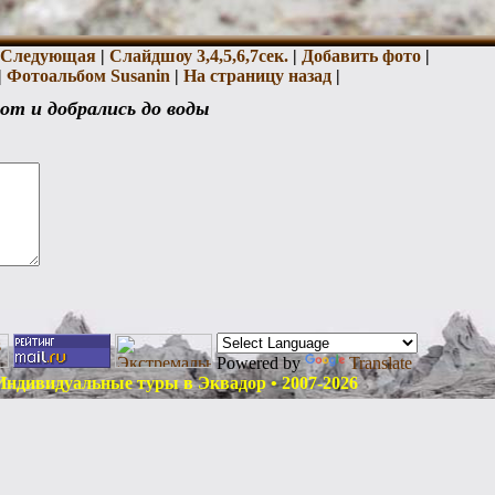
Следующая
|
Слайдшоу 3,
4,
5,
6,
7сек.
|
Добавить фото
|
|
Фотоальбом Susanin
|
На страницу назад
|
от и добрались до воды
Powered by
Translate
дивидуальные туры в Эквадор • 2007-2026