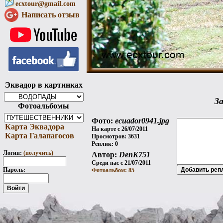
ecxtour@gmail.com
Написать отзыв
Эквадор в картинках
За
Фотоальбомы
Фото:
ecuador0941.jpg
Карта Эквадора
На карте с 26/07/2011
Карта Галапагосов
Просмотров: 3631
Реплик: 0
Логин:
(получить)
Автор:
DenK751
Среди нас с 21/07/2011
Пароль:
Фотоальбом: 85