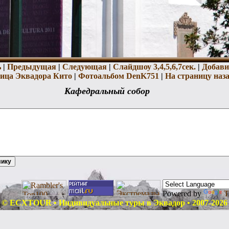
ь
|
Предыдущая
|
Следующая
|
Слайдшоу 3,
4,
5,
6,
7сек.
|
Добави
ица Эквадора Кито
|
Фотоальбом DenK751
|
На страницу наз
Кафедральный собор
Powered by
T
© ECXTOUR • Индивидуальные туры в Эквадор • 2007-2026