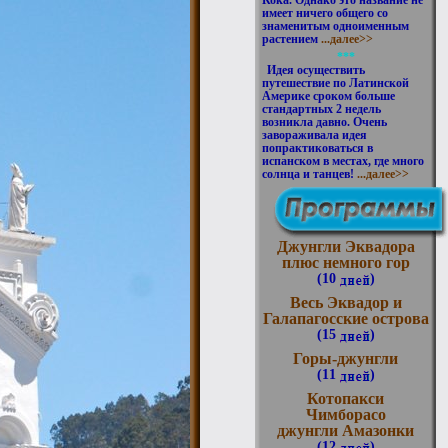
Кока. Однако это название не
имеет ничего общего со
знаменитым одноименным
растением
...далее>>
***
Идея осуществить
путешествие по Латинской
Америке сроком больше
стандартных 2 недель
возникла давно. Очень
завораживала идея
попрактиковаться в
испанском в местах, где много
солнца и танцев!
...далее>>
Джунгли Эквадора
плюс немного гор
(10
)
Весь Эквадор и
Галапагосские острова
(15
)
Горы-джунгли
(11
)
Котопакси
Чимборасо
джунгли Амазонки
(12
)