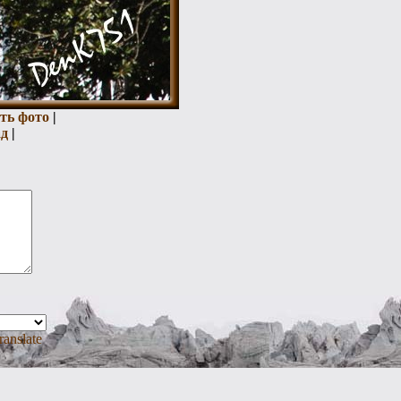
ть фото
|
ад
|
ranslate