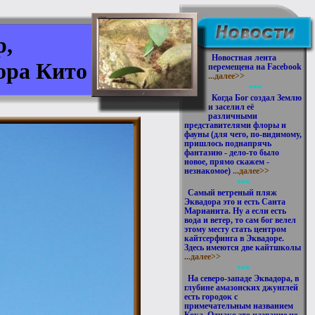
р,
Новостная лента
ора Кито
перемещена на Facebook
...далее>>
***
Когда Бог создал Землю
и заселил её
различными
представителями флоры и
фауны (для чего, по-видимому,
пришлось поднапрячь
фантазию - дело-то было
новое, прямо скажем -
незнакомое)
...далее>>
***
Самый ветреный пляж
Эквадора это и есть Санта
Марианита. Ну а если есть
вода и ветер, то сам бог велел
этому месту стать центром
кайтсерфинга в Эквадоре.
Здесь имеются две кайтшколы
...далее>>
***
На северо-западе Эквадора, в
глубине амазонских джунглей
есть городок с
примечательным названием