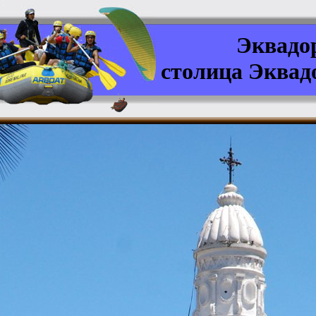
Эквадо
столица Эквад