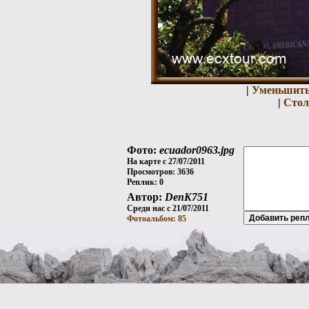
|
Уменьшит
|
Стол
Фото:
ecuador0963.jpg
На карте с 27/07/2011
Просмотров: 3636
Реплик: 0
Автор:
DenK751
Среди нас с 21/07/2011
Фотоальбом: 85