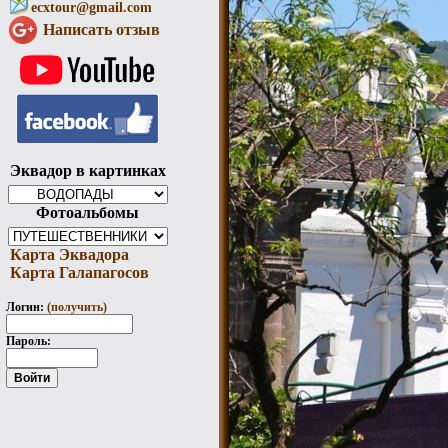
ecxtour@gmail.com
Написать отзыв
Эквадор в картинках
Фотоальбомы
Карта Эквадора
Карта Галапагосов
Логин:
(получить)
Пароль: