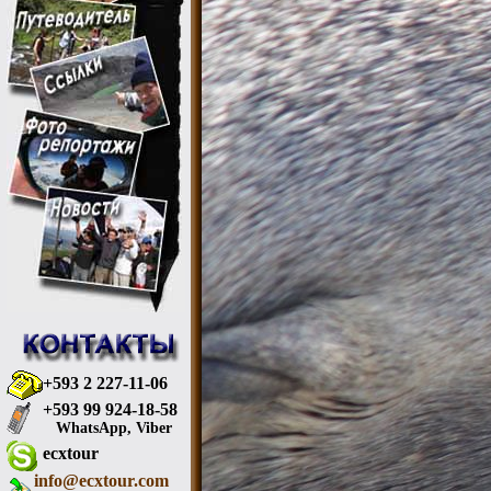
+593 2 227-11-06
+593 99 924-18-58
WhatsApp, Viber
ecxtour
info@ecxtour.com