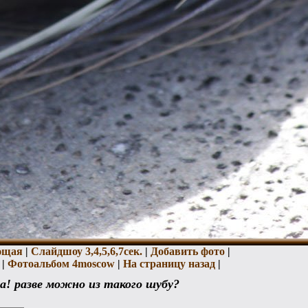
ющая
|
Слайдшоу 3,
4,
5,
6,
7сек.
|
Добавить фото
|
|
Фотоальбом 4moscow
|
На страницу назад
|
за! разве можно из такого шубу?