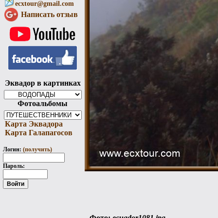
ecxtour@gmail.com
Написать отзыв
Эквадор в картинках
Фотоальбомы
Карта Эквадора
Карта Галапагосов
Логин:
(получить)
Пароль:
Фото:
ecuador1081.jpg