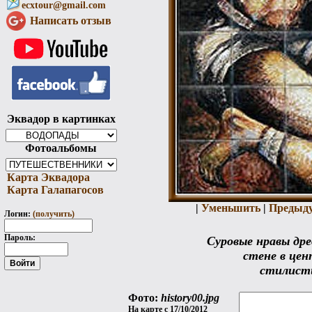
ecxtour@gmail.com
Написать отзыв
Эквадор в картинках
Фотоальбомы
Карта Эквадора
Карта Галапагосов
|
Уменьшить
|
Предыд
Логин:
(получить)
Пароль:
Суровые нравы дре
стене в цен
стилисти
Фото:
history00.jpg
На карте с 17/10/2012