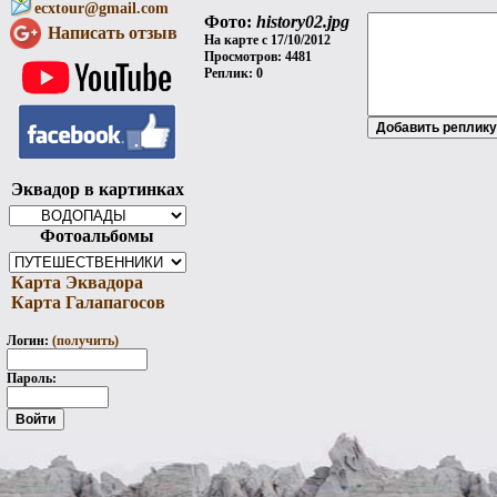
ecxtour@gmail.com
Фото:
history02.jpg
Написать отзыв
На карте с 17/10/2012
Просмотров: 4481
Реплик: 0
Эквадор в картинках
Фотоальбомы
Карта Эквадора
Карта Галапагосов
Логин:
(получить)
Пароль: