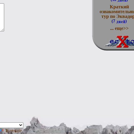
Краткий
ознакомительн
тур по Эквадо
(7
)
... еще>>
Translate