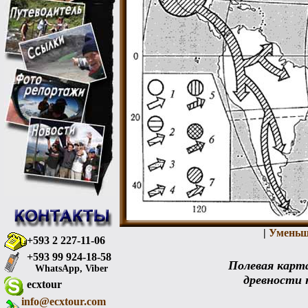
|
Уменьш
+593 2 227-11-06
+593 99 924-18-58
Полевая карта
WhatsApp, Viber
древности н
ecxtour
info@ecxtour.com