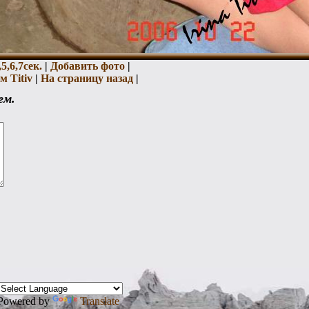
,
5,
6,
7сек.
|
Добавить фото
|
 Titiv
|
На страницу назад
|
ем.
Powered by
Translate