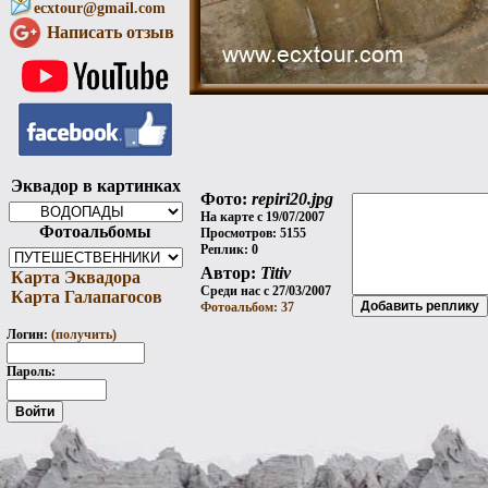
ecxtour@gmail.com
Написать отзыв
Эквадор в картинках
Фото:
repiri20.jpg
На карте с 19/07/2007
Фотоальбомы
Просмотров: 5155
Реплик: 0
Автор:
Titiv
Карта Эквадора
Среди нас с 27/03/2007
Карта Галапагосов
Фотоальбом: 37
Логин:
(получить)
Пароль: