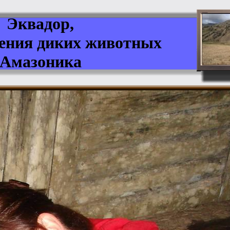
Эквадор,
сения диких животных
Амазоника