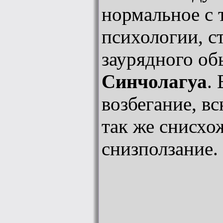
нормальное с 
психологии, с
заурядного об
Синчолагуа
.
возбегание, в
так же снисхо
снизползание.