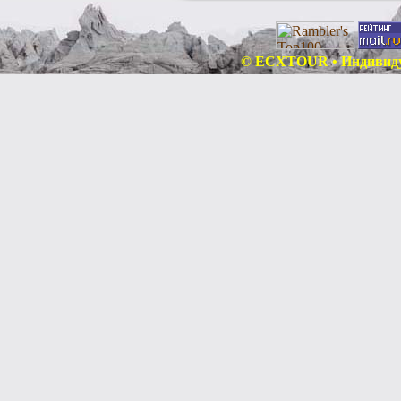
© ECXTOUR • Индивидуа