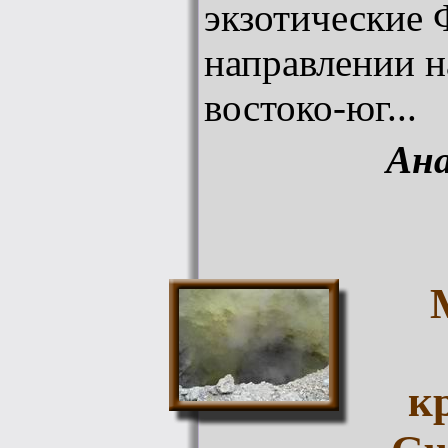
экзотические 
направлении н
востоко-юг...
Ан
к