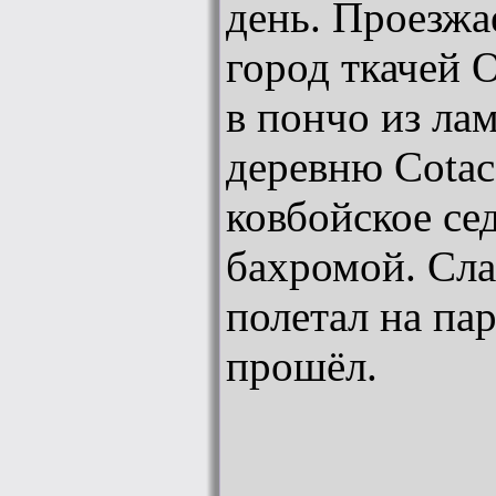
день. Проезж
город ткачей O
в пончо из ла
деревню Cotac
ковбойское се
бахромой. Сла
полетал на пар
прошёл.