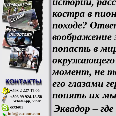
истории, рас
костра в пион
походе? Отве
воображение 
попасть в ми
окружающего 
момент, не т
его глазами г
+593 2 227-11-06
понять их мы
+593 99 924-18-58
WhatsApp, Viber
Эквадор – гд
ecxtour
info@ecxtour.com