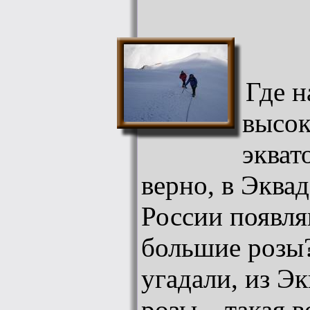
Где н
высок
экват
верно, в Эквад
России появл
большие розы
угадали, из Эк
розы – такая в