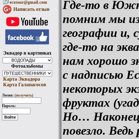
Где-то в Южн
ecxtour@gmail.com
Написать отзыв
помним мы из
географии и, 
где-то на экв
Эквадор в картинках
нам хорошо з
Фотоальбомы
с надписью Ec
Карта Эквадора
Карта Галапагосов
некоторых эк
Логин:
(получить)
фруктах (угад
Пароль:
Но… Наконец
повезло. Ведь