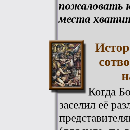
пожаловать к
места хватит
Истор
сотв
н
Когда Бо
заселил её ра
представител