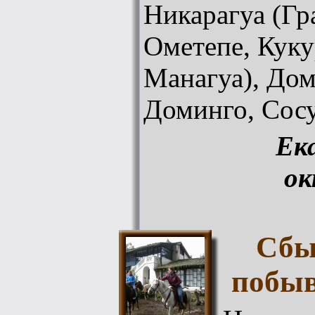
Никарагуа (Гр
Ометепе, Куку
Манагуа), Дом
Доминго, Сосу
Ек
ок
Сбы
побыв