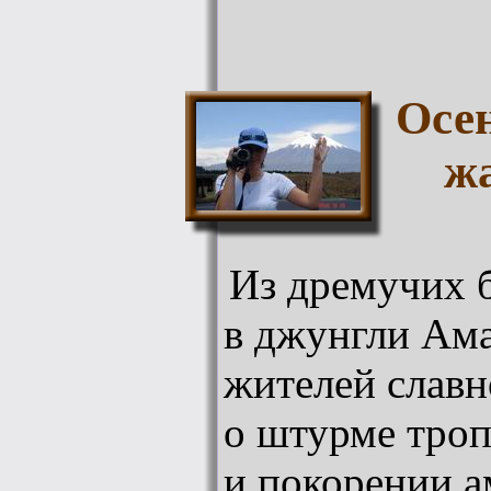
Осе
ж
Из дремучих б
в джунгли Ама
жителей славн
о штурме троп
и покорении а