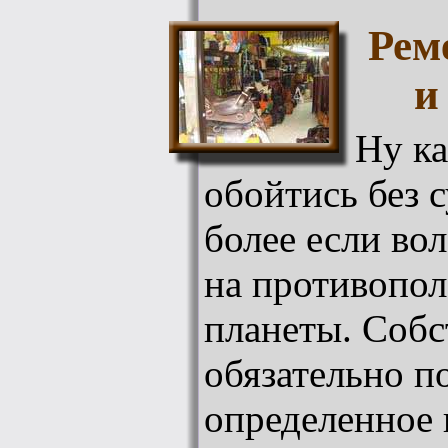
Рем
и
Ну ка
обойтись без 
более если во
на противопо
планеты. Собс
обязательно п
определенное 